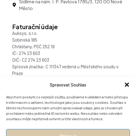
Sídlíme na nám. I. P. Pavlova 1785/3, 120 00 Nové
Město
Faturační údaje
Auksys, s.r.o.
Sobínská 185
Chřášťany, PSČ 252 19
IČ: 274 23 603
DIČ: CZ 274 23 603
Spisová značka: C 111347 vedená u Městského soudu v
Praze
Bankovní spojení: 2226736001/5500
Spravovat Souhlas
Abychom poskytli co nejlepší služby, používáme k ukládání a/nebo přístupu
k informacím o zařízení, technologie jako jsou soubory cookies. Souhlas s
těmito technologiemi nám umožní zpracovávat údaje, jako je chování při
procházení nebo jedinečná ID na tomto webu. Nesouhlas nebo odvolání
souhlasu může nepříznivě ovlivnit určité vlastnosti a funkce.
Přijmout