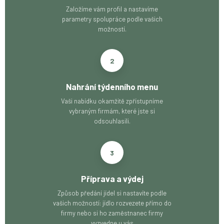
Založíme vám profil a nastavíme
parametry spolupráce podle vašich
možností.
2
Nahrání týdenního menu
Vaši nabídku okamžitě zpřístupníme
vybraným firmám, které jste si
odsouhlasili.
3
Příprava a výdej
Způsob předání jídel si nastavíte podle
vašich možností: jídlo rozvezete přímo do
firmy nebo si ho zaměstnanec firmy
vyzvedne u vás