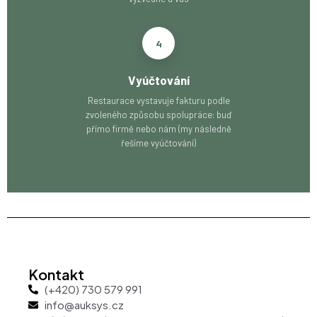
4
Vyúčtování
Restaurace vystavuje fakturu podle
zvoleného způsobu spolupráce: buď
přímo firmě nebo nám (my následně
řešíme vyúčtování)
Kontakt
(+420) 730 579 991
info@auksys.cz